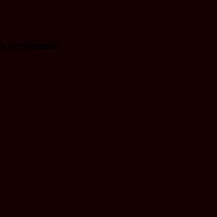
ks gewinnen?