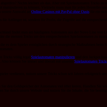
bgreifen? Nichts leichter als das. Aber mit Spielautomaten Tricks zu m
mit manipulieren zu können. Vielmehr muss man für jeden Hersteller un
ch unsere Auswahl an
Online Casinos mit PayPal ohne Oasis
für ein sic
 für Anfänger ist, sondern für Profis, die Zugriffe auf die entsprechen
In Deutschland findet man am häufigsten Automaten aus der Novo L
te die meisten Tricks um den entsprechenden Spielautomaten zu manip
ks, die es dem Spieler ermöglichen durch strategische Maßnahmen beim
utomaten.
n Tricks völlig legal
Spielautomaten manipulieren
und den Jackpot knac
en. Also können Sie immer und überall mit unseren
Spielautomaten Trick
-Spieler verdienen, nutzen unsere Tricks schon seit Jahren erfolgreich
n Sie den Geldspeicher der Automaten viel öfter leeren. Handlen Sie wi
en Sie durch unsere Website und nutzen Sie die Inhalte, die Sie benötig