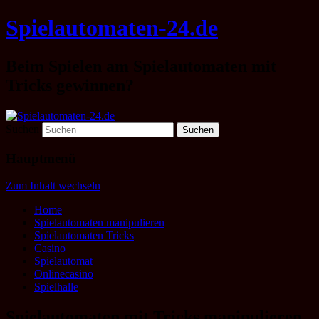
Spielautomaten-24.de
Beim Spielen am Spielautomaten mit
Tricks gewinnen?
Suchen
Hauptmenü
Zum Inhalt wechseln
Home
Spielautomaten manipulieren
Spielautomaten Tricks
Casino
Spielautomat
Onlinecasino
Spielhalle
Spielautomaten mit Tricks manipulieren