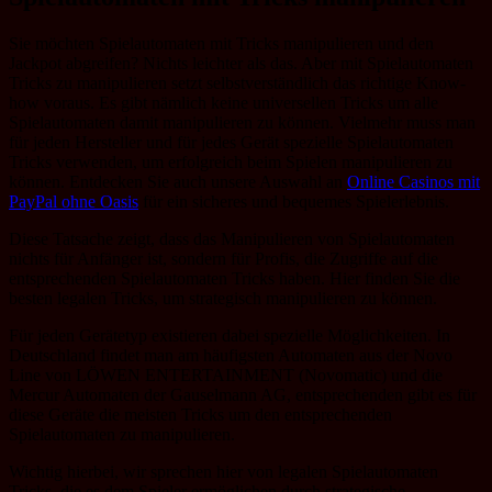
Sie möchten Spielautomaten mit Tricks manipulieren und den
Jackpot abgreifen? Nichts leichter als das. Aber mit Spielautomaten
Tricks zu manipulieren setzt selbstverständlich das richtige Know-
how voraus. Es gibt nämlich keine universellen Tricks um alle
Spielautomaten damit manipulieren zu können. Vielmehr muss man
für jeden Hersteller und für jedes Gerät spezielle Spielautomaten
Tricks verwenden, um erfolgreich beim Spielen manipulieren zu
können. Entdecken Sie auch unsere Auswahl an
Online Casinos mit
PayPal ohne Oasis
für ein sicheres und bequemes Spielerlebnis.
Diese Tatsache zeigt, dass das Manipulieren von Spielautomaten
nichts für Anfänger ist, sondern für Profis, die Zugriffe auf die
entsprechenden Spielautomaten Tricks haben. Hier finden Sie die
besten legalen Tricks, um strategisch manipulieren zu können.
Für jeden Gerätetyp existieren dabei spezielle Möglichkeiten. In
Deutschland findet man am häufigsten Automaten aus der Novo
Line von LÖWEN ENTERTAINMENT (Novomatic) und die
Mercur Automaten der Gauselmann AG, entsprechenden gibt es für
diese Geräte die meisten Tricks um den entsprechenden
Spielautomaten zu manipulieren.
Wichtig hierbei, wir sprechen hier von legalen Spielautomaten
Tricks, die es dem Spieler ermöglichen durch strategische