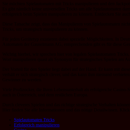
Sie möchten Spielautomaten mit Tricks manipulieren und den Jackpot a
Es gibt nämlich keine universellen Tricks um alle Spielautomaten da
erfolgreich beim Spielen manipulieren zu können. Entdecken Sie au
Diese Tatsache zeigt, dass das Manipulieren von Spielautomaten nichts
Tricks, um strategisch manipulieren zu können.
Für jeden Gerätetyp existieren dabei spezielle Möglichkeiten. 
Automaten der Gauselmann AG, entsprechenden gibt es für diese Gerä
Wichtig hierbei, wir sprechen hier von legalen Spielautomaten Tric
Wort manipulieren quasi als Synonym für strategisches Spielen am A
Der Vorteil für den Spieler liegt dabei auf der Hand. Er kann mit diese
verhält er sich strategisch clever, und das kann ihm niemand verbiet
Gewinner zu werden.
Viele Profizocker, die Ihren Lebensunterhalt als erfolgreiche Casino
auch in Österreich, und dem restlichen Europa.
Durch cleveres Spielen und das richtige strategische Verhalten könne
Hier finden Sie alle Informationen und das nötige Detailwissen. Klick
Spielautomaten Tricks
Erfolgreich manipulieren