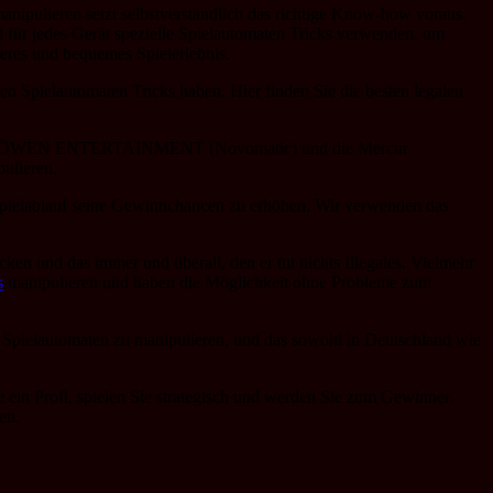
anipulieren setzt selbstverständlich das richtige Know-how voraus.
d für jedes Gerät spezielle Spielautomaten Tricks verwenden, um
heres und bequemes Spielerlebnis.
den Spielautomaten Tricks haben. Hier finden Sie die besten legalen
ine von LÖWEN ENTERTAINMENT (Novomatic) und die Mercur
ulieren.
 Spielablauf seine Gewinnchancen zu erhöhen. Wir verwenden das
ken und das immer und überall, den er tut nichts Illegales. Vielmehr
s
manipulieren und haben die Möglichkeit ohne Probleme zum
 um Spielautomaten zu manipulieren, und das sowohl in Deutschland wie
e ein Profi, spielen Sie strategisch und werden Sie zum Gewinner.
en.