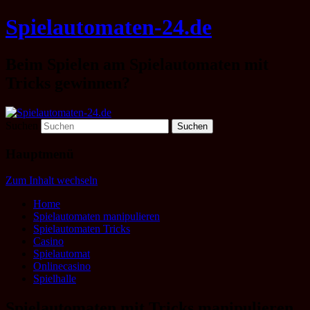
Spielautomaten-24.de
Beim Spielen am Spielautomaten mit
Tricks gewinnen?
Suchen
Hauptmenü
Zum Inhalt wechseln
Home
Spielautomaten manipulieren
Spielautomaten Tricks
Casino
Spielautomat
Onlinecasino
Spielhalle
Spielautomaten mit Tricks manipulieren