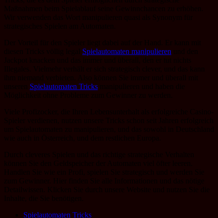
Maßnahmen beim Spielablauf seine Gewinnchancen zu erhöhen.
Wir verwenden das Wort manipulieren quasi als Synonym für
strategisches Spielen am Automaten.
Der Vorteil für den Spieler liegt dabei auf der Hand. Er kann mit
diesen Tricks völlig legal
Spielautomaten manipulieren
und den
Jackpot knacken und das immer und überall, den er tut nichts
Illegales. Vielmehr verhält er sich strategisch clever, und das kann
ihm niemand verbieten. Also können Sie immer und überall mit
unseren
Spielautomaten Tricks
manipulieren und haben die
Möglichkeit ohne Probleme zum Gewinner zu werden.
Viele Profizocker, die Ihren Lebensunterhalt als erfolgreiche Casino-
Spieler verdienen, nutzen unsere Tricks schon seit Jahren erfolgreich
um Spielautomaten zu manipulieren, und das sowohl in Deutschland
wie auch in Österreich, und dem restlichen Europa.
Durch cleveres Spielen und das richtige strategische Verhalten
können Sie den Geldspeicher der Automaten viel öfter leeren.
Handlen Sie wie ein Profi, spielen Sie strategisch und werden Sie
zum Gewinner. Hier finden Sie alle Informationen und das nötige
Detailwissen. Klicken Sie durch unsere Website und nutzen Sie die
Inhalte, die Sie benötigen.
Spielautomaten Tricks